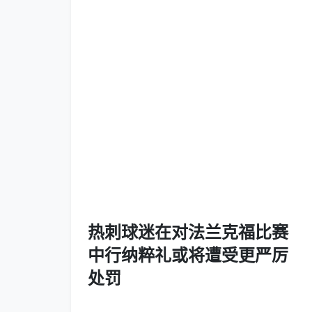
热刺球迷在对法兰克福比赛
中行纳粹礼或将遭受更严厉
处罚