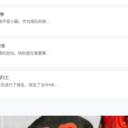
争
不容小觑。作为球队的核...
2年
的走向。特别是在重要赛...
子CC
员进行了排名，突显了当今NB...