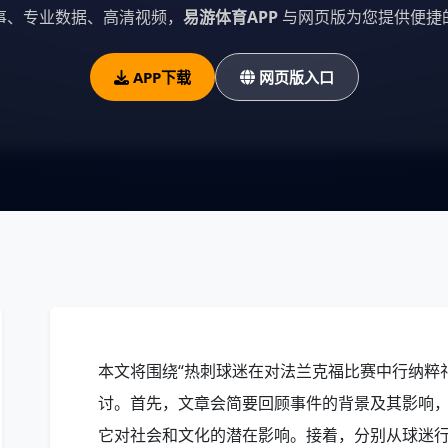
事、专业数据、高清视频，
易游体育APP
与网页版为您提供便捷
APP下载
网页版入口
本文将围绕“热刺球迷在对法兰克福比赛中行纳粹
讨。首先，文章会简要回顾事件的背景及其影响
它对社会和文化的潜在影响。接着，分别从球迷