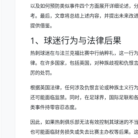
以及如何预防类似事件四个方面展开详细论述，
考。最后，文章将总结上述内容，并提出未来改
提供借鉴。
1、球迷行为与法律后果
热刺球迷在与法兰克福比赛中行纳粹礼，这一行
律。在许多国家，包括英国，对种族歧视和仇恨
厉的处罚。
根据英国法律，任何涉及仇恨言论或种族主义行
还可能面临监禁。同时，在足球界，国际足联和
类事件持零容忍态度。
因此，如果热刺俱乐部无法有效控制其球迷的不
也可能面临财务损失或失去比赛主办权等后果。