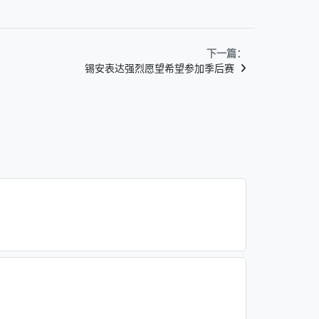
下一篇：
锡安表达强烈愿望希望参加季后赛