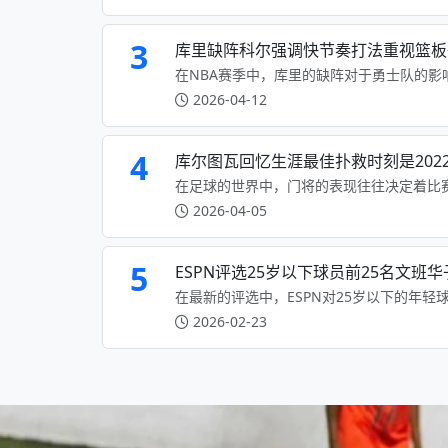
3
库里缺阵科尔强调快节奏打法重视篮板
在NBA赛季中，库里的缺阵对于勇士队的影响
2026-04-12
4
库尔图瓦回忆生涯最佳扑救时刻是202
在足球的世界中，门将的表现往往决定着比赛
2026-04-05
5
ESPN评选25岁以下球员前25名文班华
在最新的评选中，ESPN对25岁以下的年轻球
2026-02-23