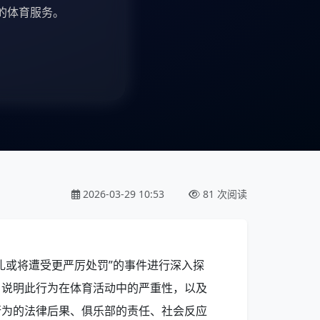
的体育服务。
2026-03-29 10:53
81 次阅读
礼或将遭受更严厉处罚”的事件进行深入探
，说明此行为在体育活动中的严重性，以及
行为的法律后果、俱乐部的责任、社会反应