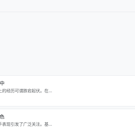
中
的经历可谓跌宕起伏。在...
色
表现引发了广泛关注。基...