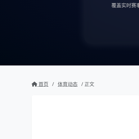
覆盖实时赛
首页
/
体育动态
/ 正文