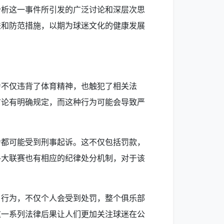
分析这一事件所引发的广泛讨论和深层次思
进和防范措施，以期为球迷文化的健康发展
为不仅违背了体育精神，也触犯了相关法
言论有明确规定，而这种行为可能会导致严
为都可能受到刑事起诉。这不仅包括罚款，
各大联赛也有相应的纪律处分机制，对于该
当行为，不仅个人会受到处罚，整个俱乐部
这一系列法律后果让人们更加关注球迷在公