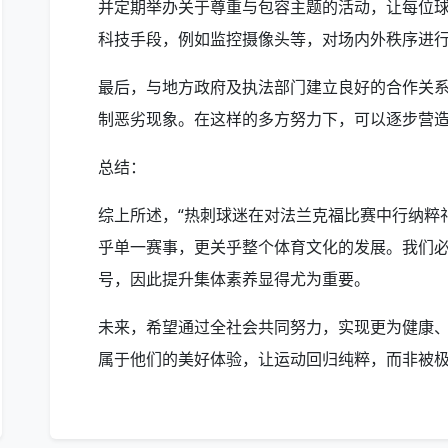
并定期举办关于尊重与包容主题的活动，让每位
科技手段，例如监控摄像头等，对场内外秩序进
最后，与地方政府及执法部门建立良好的合作关
制恶劣现象。在这样的多方努力下，可以逐步营
总结：
综上所述，“热刺球迷在对法兰克福比赛中行纳粹
乎单一赛事，更关乎整个体育文化的发展。我们
号，因此提升集体素养显得尤为重要。
未来，希望通过全社会共同努力，实现更为健康
属于他们的美好体验，让运动回归纯粹，而非被